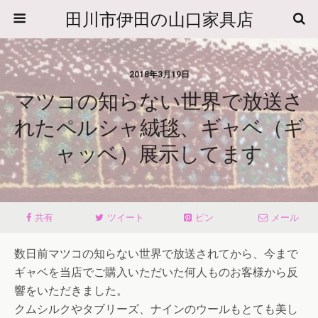
田川市伊田の山口家具店
2018年3月19日
マツコの知らない世界で放送さ
れたペルシャ絨毯、ギャベ（ギ
ャッベ）展示してます
共有
ツイート
ピン
メール
数日前マツコの知らない世界で放送されてから、今まで
ギャベを当店でご購入いただいた何人ものお客様から反
響をいただきました。
クムシルクやタブリーズ、ナインのウールもとても美し